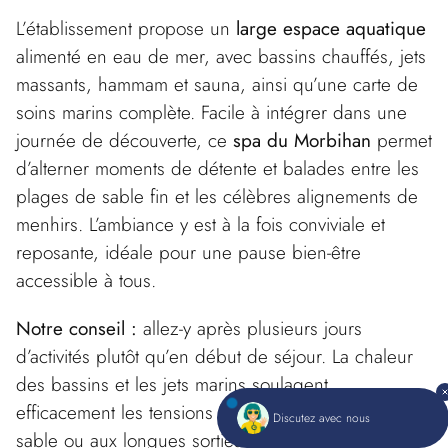
L’établissement propose un
large espace aquatique
alimenté en eau de mer, avec bassins chauffés, jets
massants, hammam et sauna, ainsi qu’une carte de
soins marins complète. Facile à intégrer dans une
journée de découverte, ce
spa du Morbihan
permet
d’alterner moments de détente et balades entre les
plages de sable fin et les célèbres alignements de
menhirs. L’ambiance y est à la fois conviviale et
reposante, idéale pour une pause bien-être
accessible à tous.
Notre conseil :
allez-y après plusieurs jours
d’activités plutôt qu’en début de séjour. La chaleur
des bassins et les jets marins soulagent
efficacement les tensions liées à la marche sur le
Discutez avec nous
sable ou aux longues sorties à vélo le long du