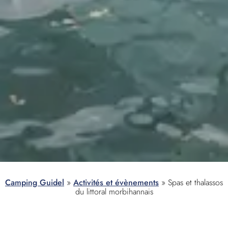
Camping Guidel
»
Activités et évènements
»
Spas et thalassos
du littoral morbihannais