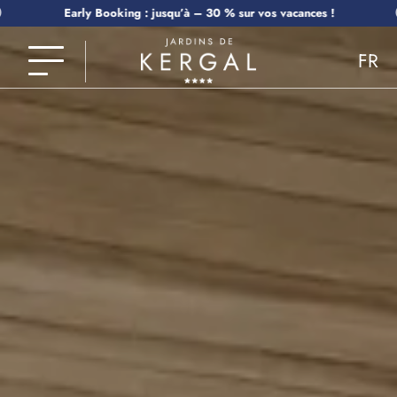
Early Booking : jusqu’à – 30 % sur vos vacances !
FR