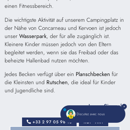
einen Fitnessbereich.
Die wichtigste Aktivität auf unserem Campingplatz in
der Nähe von Concarneau und Kervoen ist jedoch
unser
Wasserpark
, der für alle zugänglich ist.
Kleinere Kinder müssen jedoch von den Eltern
begleitet werden, wenn sie das Freibad oder das
beheizte Hallenbad nutzen möchten.
Jedes Becken verfügt über ein
Planschbecken
für
die Kleinsten und
Rutschen
, die ideal für Kinder
und Jugendliche sind.
Lesen Sie mehr
Ob Sie Ihren Urlaub auf unserem
Campingplatz
Discutez avec nous
Clohars Carnoët mit Schwimmbad
im Herbst oder
+33 2 97 05 98 18
KONTAKT
im Frühling verbringen, Sie können immer die