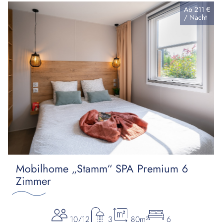
Ab
211 €
/
Nacht
Mobilhome „Stamm“ SPA Premium 6
Zimmer
10/12
3
80m²
6