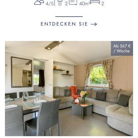
4/5
2
40m²
2
ENTDECKEN SIE
Ab
567 €
/
Woche