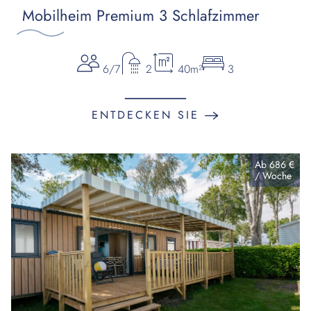
Mobilheim Premium 3 Schlafzimmer
6/7
2
40m²
3
ENTDECKEN SIE
Ab
686 €
/
Woche