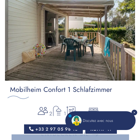
Mobilheim Confort 1 Schlafzimmer
2
1
20m²
1
Discutez avec nous
+33 2 97 05 98 18
KONTAKT
ENTDECKEN SIE