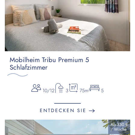
Mobilheim Tribu Premium 5
Schlafzimmer
10/12
3
75m²
5
ENTDECKEN SIE
Ab
350 €
/
Woche