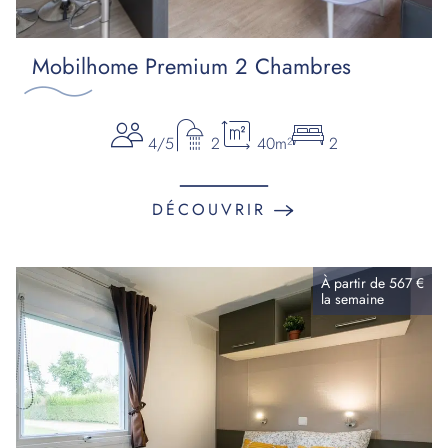
Mobilhome Premium 2 Chambres
4/5
2
40m²
2
DÉCOUVRIR
À partir de
567 €
la
semaine