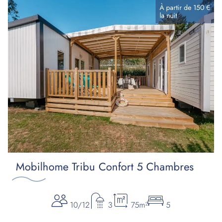
À partir de
150 €
la
nuit
Mobilhome Tribu Confort 5 Chambres
10/12
3
75m²
5