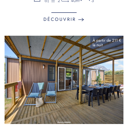
6
2
40m²
3
DÉCOUVRIR
À partir de
211 €
la
nuit