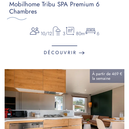
Mobilhome Tribu SPA Premium 6
Chambres
10/12
3
80m²
6
DÉCOUVRIR
À partir de
469 €
la
semaine