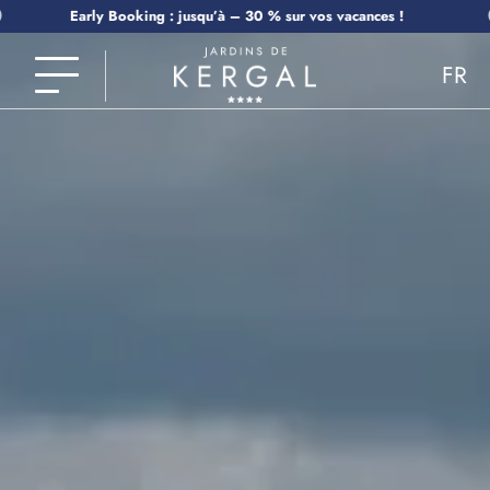
Early Booking : jusqu’à – 30 % sur vos vacances !
FR