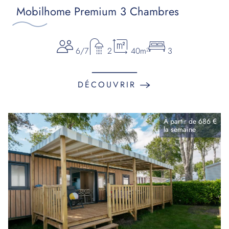
Mobilhome Premium 3 Chambres
6/7
2
40m²
3
DÉCOUVRIR
À partir de
686 €
la
semaine