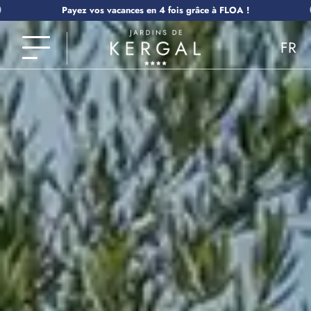
Payez vos vacances en 4 fois grâce à FLOA !
FR
EN
NL
DE