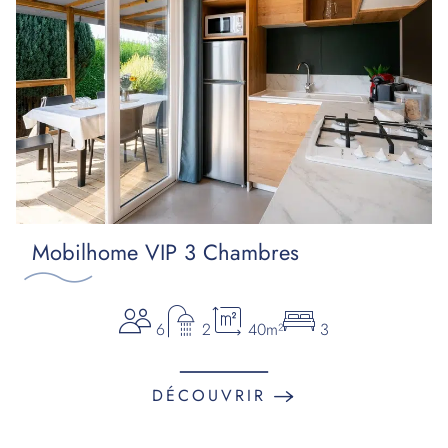
Mobilhome VIP 3 Chambres
6
2
40m²
3
DÉCOUVRIR