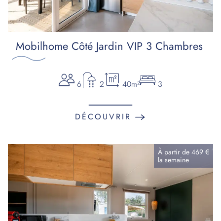
Mobilhome Côté Jardin VIP 3 Chambres
6
2
40m²
3
DÉCOUVRIR
À partir de
469 €
la
semaine