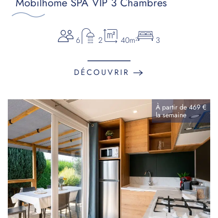
Mobilhome SPA VIP 3 Chambres
6
2
40m²
3
DÉCOUVRIR
À partir de
469 €
la
semaine