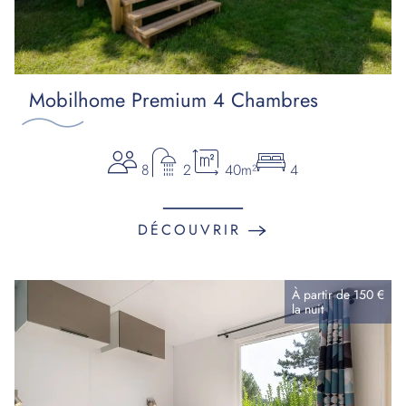
Mobilhome Premium 4 Chambres
8
2
40m²
4
DÉCOUVRIR
À partir de
150 €
la
nuit