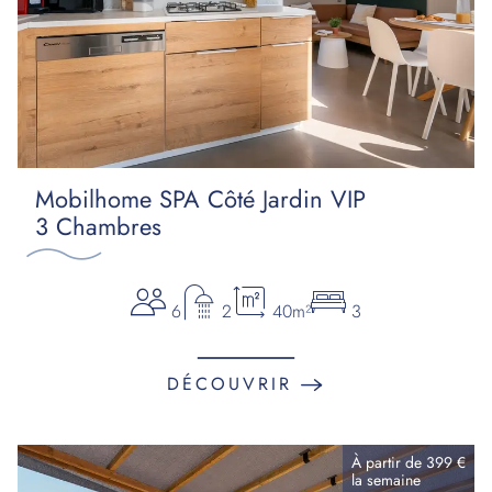
Mobilhome SPA Côté Jardin VIP
3 Chambres
6
2
40m²
3
DÉCOUVRIR
À partir de
399 €
la
semaine