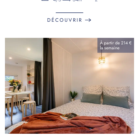
DÉCOUVRIR
À partir de
214 €
la
semaine