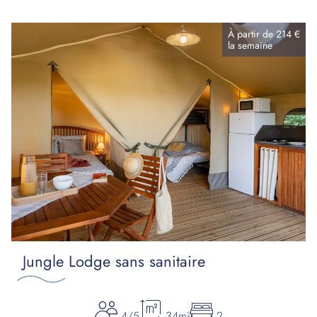
À partir de
214 €
la
semaine
Jungle Lodge sans sanitaire
4/5
34m²
2