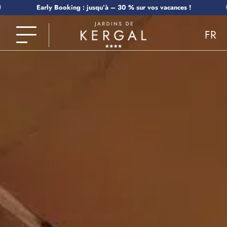
Early Booking : jusqu’à – 30 % sur vos vacances !
FR
EN
NL
DE