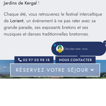
Jardins de Kergal
!
Chaque été, vous retrouverez le festival interceltique
de
Lorient
, un événement à ne pas rater avec sa
grande parade, ses exposants bretons et ses
musiques et danses traditionnelles bretonnes.
Lire plus
La ville de Guidel
est aussi située idéalement à
Discutez avec nous
proximité de la voie rapide : c’est le point de départ
02 97 05 98 18
NOUS CONTACTER
idéal pour rayonner sur toute la
Bretagne
,
entre le
Morbihan et le Finistère
. Profitez de votre séjour
RÉSERVEZ VOTRE SÉJOUR
pour goûter aux spécialités bretonnes, régalez-vous
en dégustant des
galettes
, du kouing-amann, des
Pour
palets bretons, du far breton sans oublier
l’incontournable caramel au beurre-salé. Sans
Dates
oublier évidemment le chouchenn avec modération.
-