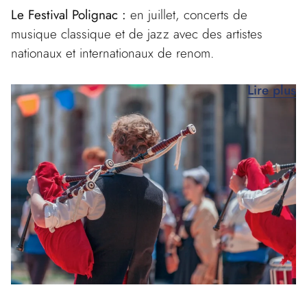
Le Festival Polignac :
en juillet, concerts de
musique classique et de jazz avec des artistes
nationaux et internationaux de renom.
Lire plus
Les 7 chapelles en art :
mi-juillet à mi-août, une
exposition et un concert dans chaque chapelle.
La Nuit Etoilée :
le 14 août à Guidel-Plages.
Animations et spectacle pyrotechnique.