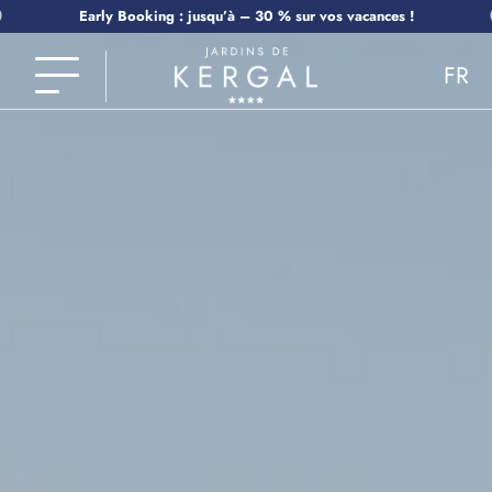
Payez vos vacances en 4 fois grâce à FLOA !
FR
EN
NL
DE