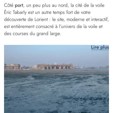
Côté
port
, un peu plus au nord, la cité de la voile
Éric Tabarly est un autre temps fort de votre
découverte de Lorient : le site, moderne et interactif,
est entièrement consacré à l’univers de la voile et
des courses du grand large.
Lire plus
Flânez sur les quais pour rejoindre tranquillement le
centre-ville : agréable pour les promeneurs avec
ses bâtiments de faible hauteur et ses larges rues
piétonnes, il séduira par son animation les amateurs
de shopping comme de détente en terrasse.
De l’autre côté du Blavet enfin, ne manquez pas la
citadelle de Port-Louis
et l’incontournable musée de
la Compagnie des Indes. Tout à côté, les enfants
apprécieront le mini-golf de la citadelle ! Vous