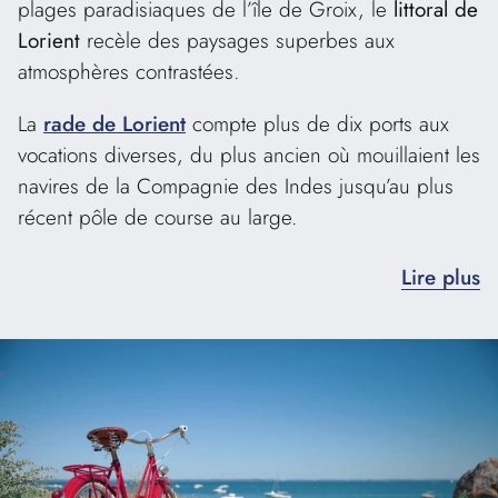
plages paradisiaques de l’île de Groix, le
littoral de
Lorient
recèle des paysages superbes aux
atmosphères contrastées.
La
rade de Lorient
compte plus de dix ports aux
vocations diverses, du plus ancien où mouillaient les
navires de la Compagnie des Indes jusqu’au plus
récent pôle de course au large.
Lire plus
Ports de commerce, de pêche, de passagers, de
plaisance ou encore militaire, toutes les fonctions
maritimes sont exploitées à Lorient.
Les plus belles plages
sont à découvrir à quelques
minutes du centre-ville : celle de Port-Louis au pied
de la citadelle, celles de Larmor face à l’île de
Groix, ou encore celles de Gâvres, entre plages de