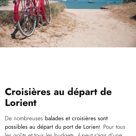
sable, plages de galets et criques de charme.
Paradis des amateurs d’activités nautiques, Lorient
dispose notamment d’un centre nautique sur le quai
Eric Tabarly, du centre nautique de Kerguelen, et de
l’école de voile de la base des sous-marins
Keroman.
L’occasion de s’initier au dériveur, au catamaran, à
la planche à voile, à l’aviron de mer ou au paddle.
Croisières au départ
de
Lorient
De nombreuses
balades et croisières sont
possibles au départ du port de Lorien
t. Pour tous
les goûts et tous les budgets, il peut s’agir d’une