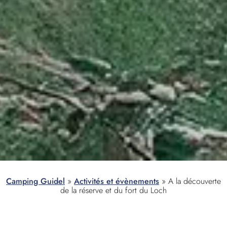
Camping Guidel
»
Activités et évènements
»
A la découverte
de la réserve et du fort du Loch