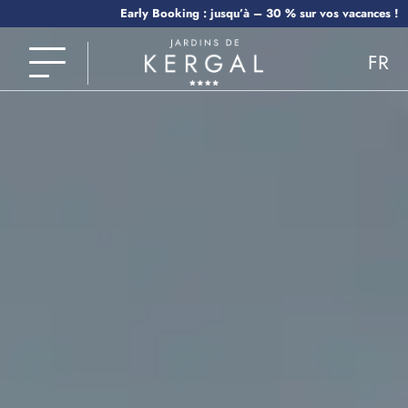
Early Booking : jusqu’à – 30 % sur vos vacances !
FR